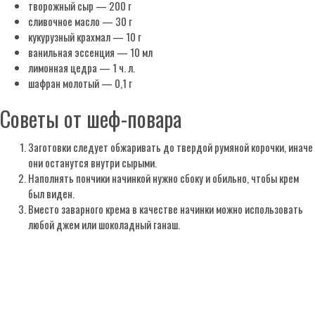
творожный сыр — 200 г
сливочное масло — 30 г
кукурузный крахмал — 10 г
ванильная эссенция — 10 мл
лимонная цедра — 1 ч. л.
шафран молотый — 0,1 г
Советы от шеф-повара
Заготовки следует обжаривать до твердой румяной корочки, иначе
они останутся внутри сырыми.
Наполнять пончики начинкой нужно сбоку и обильно, чтобы крем
был виден.
Вместо заварного крема в качестве начинки можно использовать
любой джем или шоколадный ганаш.