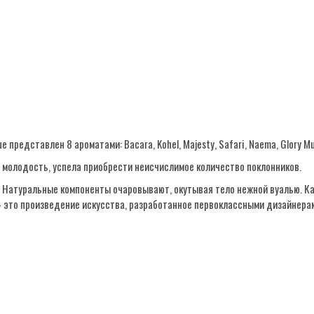
редставлен 8 ароматами: Bacara, Kohel, Majesty, Safari, Naema, Glory Mus
ю молодость, успела приобрести неисчислимое количество поклонников.
м. Натуральные компоненты очаровывают, окутывая тело нежной вуалью. 
– это произведение искусства, разработанное первоклассными дизайнера