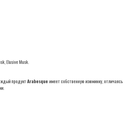
k, Elusive Musk.
Каждый продукт
Arabesque
имеет собственную изюминку, отличаясь
ми.