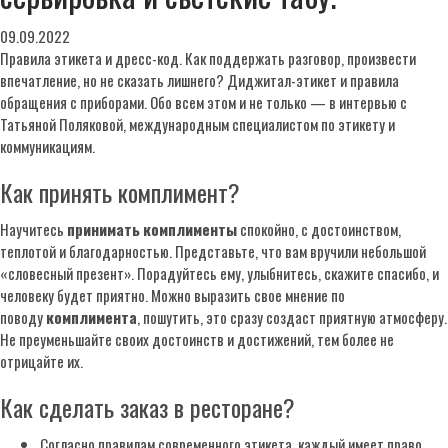
09.09.2022
Правила этикета и дресс-код. Как поддержать разговор, произвести
впечатление, но не сказать лишнего? Диджитал-этикет и правила
обращения с приборами. Обо всем этом и не только — в интервью с
Татьяной Поляковой, международным специалистом по этикету и
коммуникациям.
Как принять комплимент?
Научитесь
принимать
комплименты
спокойно, с достоинством,
теплотой и благодарностью. Представьте, что вам вручили небольшой
«словесный презент». Порадуйтесь ему, улыбнитесь, скажите спасибо, и
человеку будет приятно. Можно выразить свое мнение по
поводу
комплимента
, пошутить, это сразу создаст приятную атмосферу.
Не преуменьшайте своих достоинств и достижений, тем более не
отрицайте их.
Как сделать заказ в ресторане?
Согласно правилам современного этикета, каждый имеет право