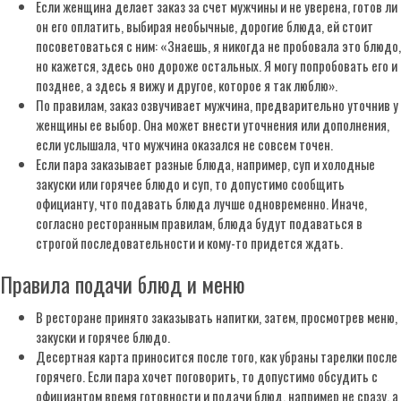
Если женщина делает заказ за счет мужчины и не уверена, готов ли
он его оплатить, выбирая необычные, дорогие блюда, ей стоит
посоветоваться с ним: «Знаешь, я никогда не пробовала это блюдо,
но кажется, здесь оно дороже остальных. Я могу попробовать его и
позднее, а здесь я вижу и другое, которое я так люблю».
По правилам, заказ озвучивает мужчина, предварительно уточнив у
женщины ее выбор. Она может внести уточнения или дополнения,
если услышала, что мужчина оказался не совсем точен.
Если пара заказывает разные блюда, например, суп и холодные
закуски или горячее блюдо и суп, то допустимо сообщить
официанту, что подавать блюда лучше одновременно. Иначе,
согласно ресторанным правилам, блюда будут подаваться в
строгой последовательности и кому-то придется ждать.
Правила подачи блюд и меню
В ресторане принято заказывать напитки, затем, просмотрев меню,
закуски и горячее блюдо.
Десертная карта приносится после того, как убраны тарелки после
горячего. Если пара хочет поговорить, то допустимо обсудить с
официантом время готовности и подачи блюд, например не сразу, а