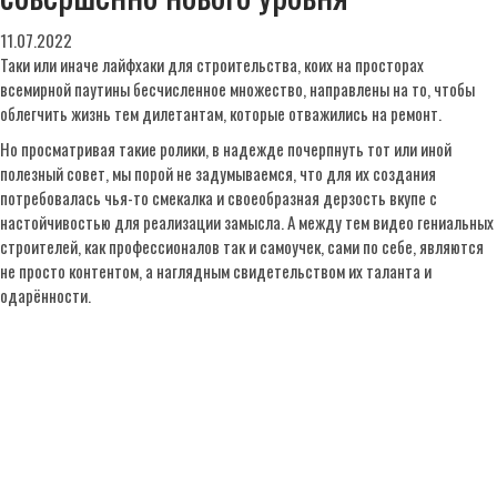
11.07.2022
Таки или иначе лайфхаки для строительства, коих на просторах
всемирной паутины бесчисленное множество, направлены на то, чтобы
облегчить жизнь тем дилетантам, которые отважились на ремонт.
Но просматривая такие ролики, в надежде почерпнуть тот или иной
полезный совет, мы порой не задумываемся, что для их создания
потребовалась чья-то смекалка и своеобразная дерзость вкупе с
настойчивостью для реализации замысла. А между тем видео гениальных
строителей, как профессионалов так и самоучек, сами по себе, являются
не просто контентом, а наглядным свидетельством их таланта и
одарённости.