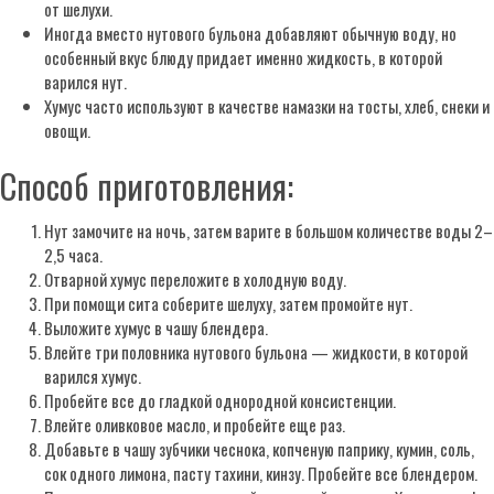
от шелухи.
Иногда вместо нутового бульона добавляют обычную воду, но
особенный вкус блюду придает именно жидкость, в которой
варился нут.
Хумус часто используют в качестве намазки на тосты, хлеб, снеки и
овощи.
Способ приготовления:
Нут замочите на ночь, затем варите в большом количестве воды 2–
2,5 часа.
Отварной хумус переложите в холодную воду.
При помощи сита соберите шелуху, затем промойте нут.
Выложите хумус в чашу блендера.
Влейте три половника нутового бульона — жидкости, в которой
варился хумус.
Пробейте все до гладкой однородной консистенции.
Влейте оливковое масло, и пробейте еще раз.
Добавьте в чашу зубчики чеснока, копченую паприку, кумин, соль,
сок одного лимона, пасту тахини, кинзу. Пробейте все блендером.