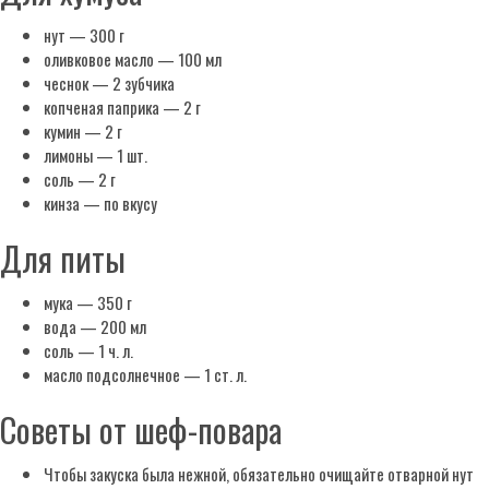
нут — 300 г
оливковое масло — 100 мл
чеснок — 2 зубчика
копченая паприка — 2 г
кумин — 2 г
лимоны — 1 шт.
соль — 2 г
кинза — по вкусу
Для питы
мука — 350 г
вода — 200 мл
соль — 1 ч. л.
масло подсолнечное — 1 ст. л.
Советы от шеф-повара
Чтобы закуска была нежной, обязательно очищайте отварной нут