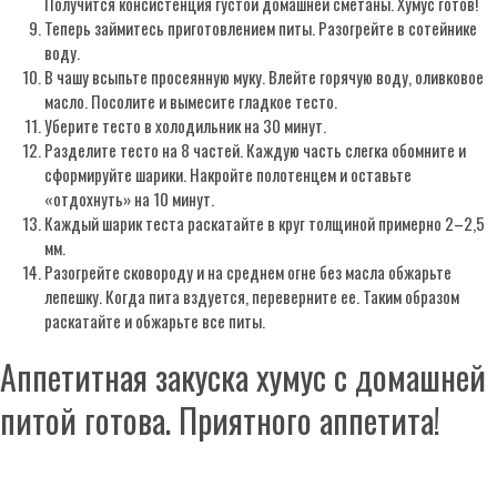
Получится консистенция густой домашней сметаны. Хумус готов!
Теперь займитесь приготовлением питы. Разогрейте в сотейнике
воду.
В чашу всыпьте просеянную муку. Влейте горячую воду, оливковое
масло. Посолите и вымесите гладкое тесто.
Уберите тесто в холодильник на 30 минут.
Разделите тесто на 8 частей. Каждую часть слегка обомните и
сформируйте шарики. Накройте полотенцем и оставьте
«отдохнуть» на 10 минут.
Каждый шарик теста раскатайте в круг толщиной примерно 2–2,5
мм.
Разогрейте сковороду и на среднем огне без масла обжарьте
лепешку. Когда пита вздуется, переверните ее. Таким образом
раскатайте и обжарьте все питы.
Аппетитная закуска хумус с домашней
питой готова. Приятного аппетита!